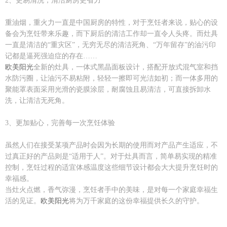
2、更易清洗，清洁厨房更省力
重油烟，重火力一直是中国厨房的特性，对于烹饪者来说，贴心的设
备会为烹饪带来乐趣，而下厨后的清洁工作却一直令人头疼。而灶具
一直是清洁的“重灾区”，无穷无尽的清洁死角、“万年留存”的油污印
记都是逼死强迫症的存在……
欧美阳光
全新的灶具，一体式黑晶面板设计，搭配开放式混气室和挡
水防污圈，让油污不易粘附，轻轻一擦即可光洁如初；而一体多用的
聚能罩表面采用光滑的瓷膜涂层，耐腐蚀且易清洁，可直接拆卸水
洗，让清洁无死角。
3、更加贴心，完善每一次烹饪体验
虽然人们在接受某项产品时会因为长期的使用而对产品产生适应，不
过真正好的产品则是“适用于人”。对于灶具而言，简单易实现的精准
控制，烹饪过程的适宜体感温度这些细节设计都会大大提升烹饪时的
幸福感。
当灶火点燃，香气弥漫，烹饪者手中的美味，是对每一个家庭幸福生
活的见证。
欧美阳光
将为万千家庭的这份幸福提供长久的守护。