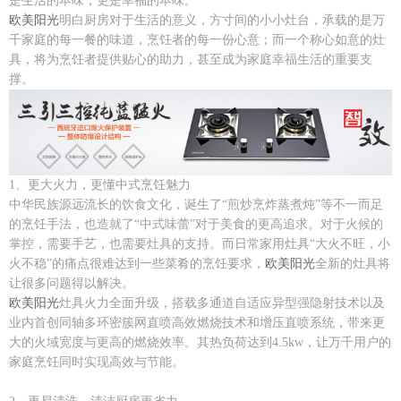
是生活的本味，更是幸福的本味。
欧美阳光
明白厨房对于生活的意义，方寸间的小小灶台，承载的是万
千家庭的每一餐的味道，烹饪者的每一份心意；而一个称心如意的灶
具，将为烹饪者提供贴心的助力，甚至成为家庭幸福生活的重要支
撑。
1、更大火力，更懂中式烹饪魅力
中华民族源远流长的饮食文化，诞生了“煎炒烹炸蒸煮炖”等不一而足
的烹饪手法，也造就了“中式味蕾”对于美食的更高追求。对于火候的
掌控，需要手艺，也需要灶具的支持。而日常家用灶具“大火不旺，小
火不稳”的痛点很难达到一些菜肴的烹饪要求，
欧美阳光
全新的灶具将
让很多问题得以解决。
欧美阳光
灶具火力全面升级，搭载多通道自适应异型强隐射技术以及
业内首创同轴多环密簇网直喷高效燃烧技术和增压直喷系统，带来更
大的火域宽度与更高的燃烧效率。其热负荷达到4.5kw，让万千用户的
家庭烹饪同时实现高效与节能。