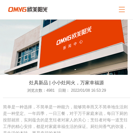
网站导航
关于我们
产品中心
新闻中心
招商加盟
服务支持
灶具新品 | 小小灶间火，万家幸福源
联系我们
浏览次数：4981 日期： 2022/01/08 16:53:29
返回首页
简单是一种选择，不简单是一种能力，能够简单而又不简单地生活则
是一种坚定。一年四季，一日三餐，对于万千家庭来说，每日下厨的
按部就班，实则蕴含的是烹饪者对家人的关心；烹饪者对每一道烹饪
工序的精心安排，都是对家庭幸福生活的保证。厨灶间香气的弥漫，