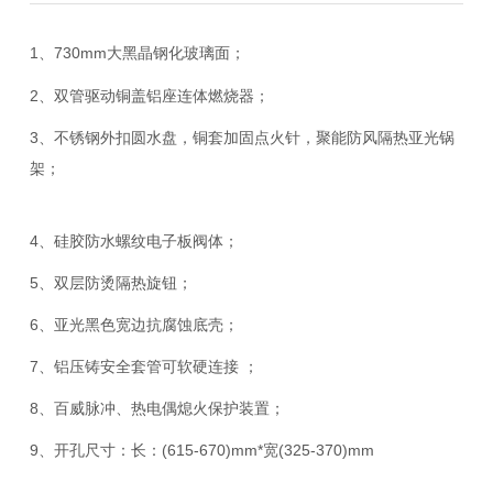
1、730mm大黑晶钢化玻璃面；
2、双管驱动铜盖铝座连体燃烧器；
3、不锈钢外扣圆水盘，铜套加固点火针，聚能防风隔热亚光锅
架；
4、硅胶防水螺纹电子板阀体；
5、双层防烫隔热旋钮；
6、亚光黑色宽边抗腐蚀底壳；
7、铝压铸安全套管可软硬连接 ；
8、百威脉冲、热电偶熄火保护装置；
9、开孔尺寸：长：(615-670)mm*宽(325-370)mm