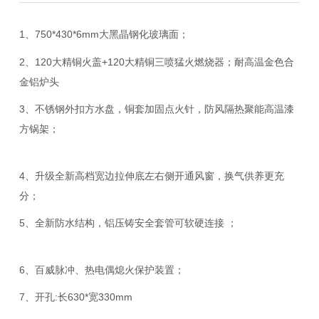
1、750*430*6mm大黑晶钢化玻璃面；
2、120大精铜火盖+120大精铜三喷猛火燃烧器；耐高温金色合
金铝炉头
3、不锈钢外扣方水盘，铜套加固点火针，防风隔热聚能高温漆
方锅架；
4、升级全新高档宽边拉伸底左右侧开通风窗，换气供养更充
分；
5、全新防水结构，铝压铸安全套管可软硬连接 ；
6、百威脉冲、热电偶熄火保护装置；
7、开孔:长630*宽330mm