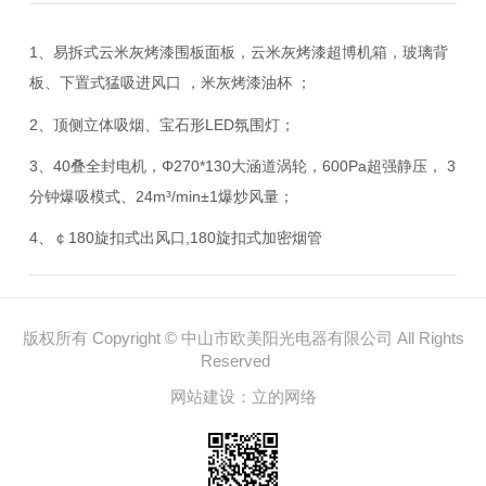
1、易拆式云米灰烤漆围板面板，云米灰烤漆超博机箱，玻璃背
板、下置式猛吸进风口 ，米灰烤漆油杯 ；
2、顶侧立体吸烟、宝石形LED氛围灯；
3、40叠全封电机，Φ270*130大涵道涡轮，600Pa超强静压， 3
分钟爆吸模式、24m³/min±1爆炒风量；
4、￠180旋扣式出风口,180旋扣式加密烟管
版权所有 Copyright © 中山市欧美阳光电器有限公司 All Rights
Reserved
网站建设：
立的网络