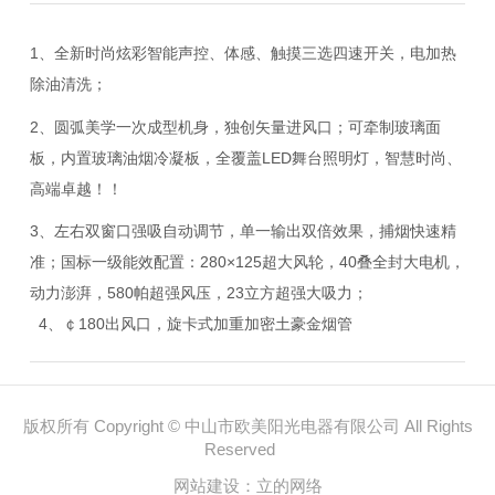
1、全新时尚炫彩智能声控、体感、触摸三选四速开关，电加热
除油清洗；
2、圆弧美学一次成型机身，独创矢量进风口；可牵制玻璃面
板，内置玻璃油烟冷凝板，全覆盖LED舞台照明灯，智慧时尚、
高端卓越！！
3、左右双窗口强吸自动调节，单一输出双倍效果，捕烟快速精
准；国标一级能效配置：280×125超大风轮，40叠全封大电机，
动力澎湃，580帕超强风压，23立方超强大吸力；
4、￠180出风口，旋卡式加重加密土豪金烟管
版权所有 Copyright © 中山市欧美阳光电器有限公司 All Rights
Reserved
网站建设：
立的网络